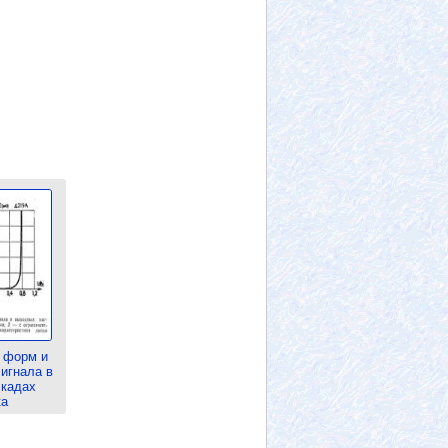
 форм и
игнала в
скадах
ка