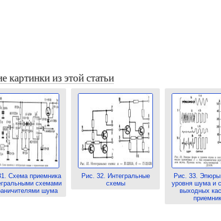
е картинки из этой статьи
31. Схема приемника
Рис. 32. Интегральные
Рис. 33. Эпюры
егральными схемами
схемы
уровня шума и с
раничителями шума
выходных ка
приемни