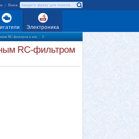
та
|
Поиск:
игатели
Электроника
тивным RC-фильтром в апп…
ивным RC-фильтром