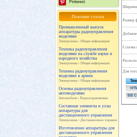
Pinterest
Ширина 
Похожие статьи
Размер 
Промышленный выпуск
аппаратуры радиоуправления
Добавле
моделями
Электроника
›
Общая информация
Ссылка 
Техника радиоуправления
моделями на службе науки и
народного хозяйства
Располо
Электроника
›
Общая информация
Техника радиоуправления
Для тог
моделями в армии
Электроника
›
Общая информация
Тек
HT
Основы радиоуправления
автомоделями
BB C
Автомобили
›
Радиоуправляемые
Составные элементы и узлы
аппаратуры для
дистанционного управления
Электроника
›
Дистанционное управление
Изготовление аппаратуры для
дистанционного управления