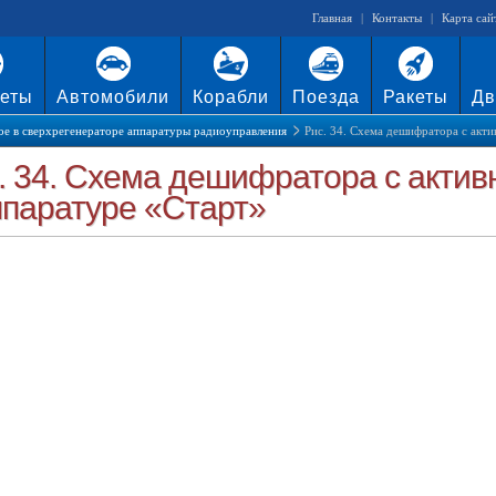
Главная
|
Контакты
|
Карта сай
еты
Автомобили
Корабли
Поезда
Ракеты
Дв
ое в сверхрегенераторе аппаратуры радиоуправления
Рис. 34. Схема дешифратора с ак
. 34. Схема дешифратора с акт
ппаратуре «Старт»