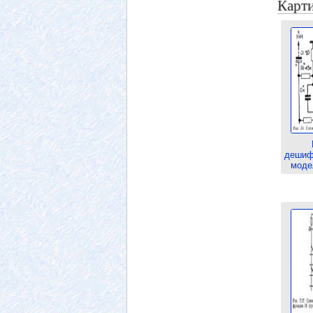
Карти
дешиф
моде