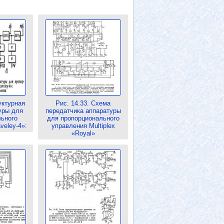
уктурная
Рис. 14.33. Схема
уры для
передатчика аппаратуры
льного
для пропорционального
veley-4»:
управления Multiplex
«Royal»