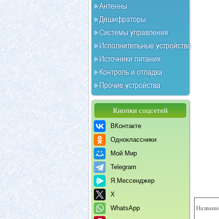
Антенны
Дешифраторы
Системы управления
Исполнительные устройства
Источники питания
Контроль и отладка
Прочие устройства
Кнопки соцсетей
ВКонтакте
Одноклассники
Мой Мир
Telegram
Я.Мессенджер
X
WhatsApp
Названи