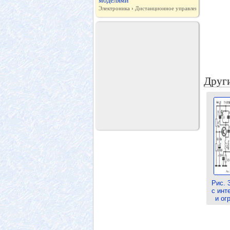
моделями
Электроника
›
Дистанционное управление
Други
Рис. 
с инт
и ог