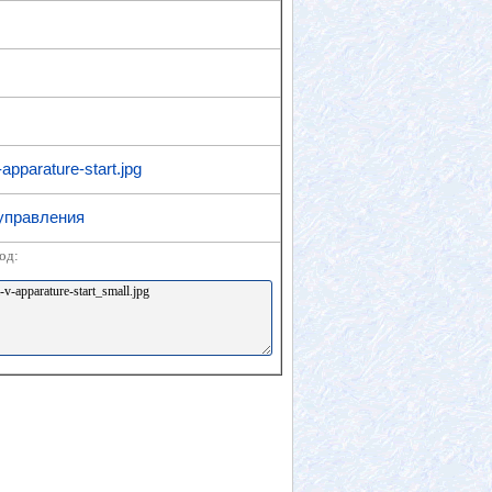
apparature-start.jpg
управления
од: