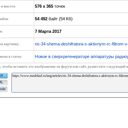
576 x 365
точек
и высота:
54 492
байт (54 Кб)
файла:
7 Марта 2017
н:
ris-34-shema-deshifratora-s-aktivnym-rc-filtrom-v-
на картинку:
Новое в сверхрегенераторе аппаратуры радио
жена в статье:
о, чтобы вставить это изображение на форум или сайт, разместите следующий к
ст
ML
ode