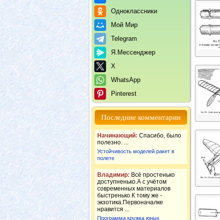
Одноклассники
Мой Мир
Telegram
Я.Мессенджер
X
WhatsApp
Pinterest
Последние комментарии
Начинающий:
Спасибо, было
полезно. ...
Устойчивость моделей ракет в
полете
Владимир:
Всё простенько
доступненько.А с учётом
современных материалов
быстренько.К тому же -
экзотика.Первоначалке
нравится ...
Программа кружка юных