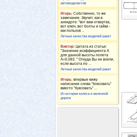
автомоделистов
Игорь:
Собственно, то же
замечание. Звучит, как в
анекдоте: "вот вам отвертка,
вот ключ, вот болты и гайки -
как пользов ...
Летные качества моделей ракет
Виктор:
Цитата из статьи:
"Значение коэффициента А
для данной высоты полета
А=0,083. " Откуда Вы ее взяли,
если высота по ...
Летные качества моделей ракет
Игорь:
впервые вижу
написание слова "боксовать"
вместо "буксовать" ...
Из истории колеса и железной
дороги