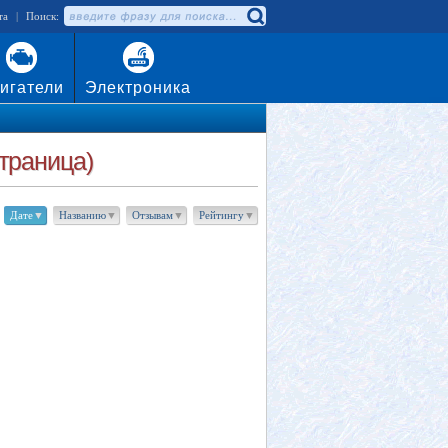
та
|
Поиск:
игатели
Электроника
страница)
Дате
▼
Названию
▼
Отзывам
▼
Рейтингу
▼