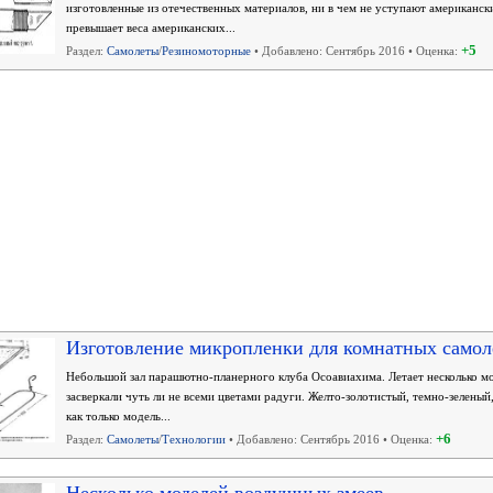
изготовленные из отечественных материалов, ни в чем не уступают американск
превышает веса американских...
+5
Раздел:
Самолеты
/
Резиномоторные
• Добавлено: Сентябрь 2016 • Оценка:
Изготовление микропленки для комнатных самол
Небольшой зал парашютно-планерного клуба Осоавиахима. Летает несколько моде
засверкали чуть ли не всеми цветами радуги. Желто-золотистый, темно-зеленый
как только модель...
+6
Раздел:
Самолеты
/
Технологии
• Добавлено: Сентябрь 2016 • Оценка: