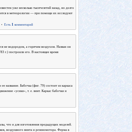
вестен уже несколько тысячелетий назад, но долго
яются в метеорологии — при помощи их исследуют
1
•
Есть
комментарий
я не водородом, а горячим воздухом. Назван он
83 г.) построили его. В настоящее время
ее название. Бабочка (фиг. 79) состоит из каркаса
вижение «усики», т. е. винт. Каркас бабочки и
алы, что и для изготовления предыдущих моделей.
лков, воздушного винта и резиномотора. Ферма в