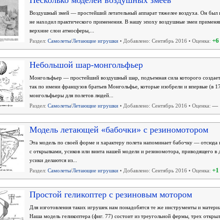
Несколько моделей воздушных змеев
Воздушный змей — простейший летательный аппарат тяжелее воздуха. Он был из
не находил практического применения. В нашу эпоху воздушные змеи примен
верхние слои атмосферы,...
+6
Раздел:
Самолеты
/
Летающие игрушки
• Добавлено: Сентябрь 2016 • Оценка:
Небольшой шар-монгольфьер
Монгольфьер — простейший воздушный шар, подъемная сила которого создаетс
так по имени французов братьев Монгольфье, которые изобрели и впервые (в 17
монгольфьеры для полетов людей...
—
Раздел:
Самолеты
/
Летающие игрушки
• Добавлено: Сентябрь 2016 • Оценка:
Модель летающей «бабочки» с резиномотором
Эта модель по своей форме и характеру полета напоминает бабочку — отсюда и 
с открылками, усиков или винта нашей модели и резиномотора, приводящего в д
усики делаются из...
+1
Раздел:
Самолеты
/
Летающие игрушки
• Добавлено: Сентябрь 2016 • Оценка:
Простой геликоптер с резиновым мотором
Для изготовления таких игрушек нам понадобятся те же инструменты и матери
Наша модель геликоптера (фиг. 77) состоит из треугольной фермы, трех откры