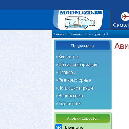
Самол
Главная
Самолеты
2-я страница
Ави
Подразделы
Все статьи
Общая информация
Планеры
Резиномоторные
Летающие игрушки
Нелетающие
Технологии
Кнопки соцсетей
ВКонтакте