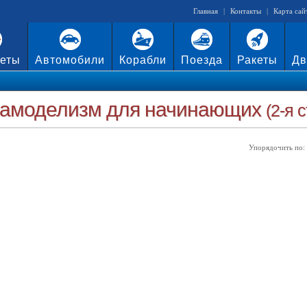
Главная
|
Контакты
|
Карта сай
еты
Автомобили
Корабли
Поезда
Ракеты
Дв
амоделизм для начинающих
(2-я 
Упорядочить по: