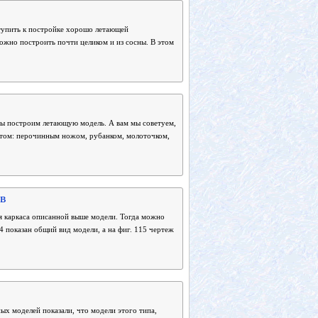
иступить к постройке хорошо летающей
ожно построить почти целиком и из сосны. В этом
ы построим летающую модель. А вам мы советуем,
нтом: перочинным ножом, рубанком, молоточком,
ов
ия каркаса описанной выше модели. Тогда можно
4 показан общий вид модели, а на фиг. 115 чертеж
ых моделей показали, что модели этого типа,