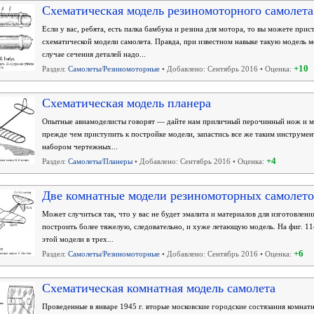
Схематическая модель резиномоторного самолета
Если у вас, ребята, есть палка бамбука и резина для мотора, то вы можете пр
схематической модели самолета. Правда, при известном навыке такую модель м
случае сечения деталей надо...
+10
Раздел:
Самолеты
/
Резиномоторные
• Добавлено: Сентябрь 2016 • Оценка:
Схематическая модель планера
Опытные авиамоделисты говорят — дайте нам приличный перочинный нож и м
прежде чем приступить к постройке модели, запастись все же таким инструме
набором чертежных...
+4
Раздел:
Самолеты
/
Планеры
• Добавлено: Сентябрь 2016 • Оценка:
Две комнатные модели резиномоторных самолет
Может случиться так, что у вас не будет эмалита и материалов для изготовлен
построить более тяжелую, следовательно, и хуже летающую модель. На фиг. 11
этой модели в трех...
+6
Раздел:
Самолеты
/
Резиномоторные
• Добавлено: Сентябрь 2016 • Оценка:
Схематическая комнатная модель самолета
Проведенные в январе 1945 г. вторые московские городские состязания комнатн