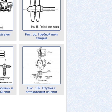
ой винт
Рис. 55. Гребной винт
тандем
оршень и
Рис. 139. Втулка с
й винт
обтекателем на винт