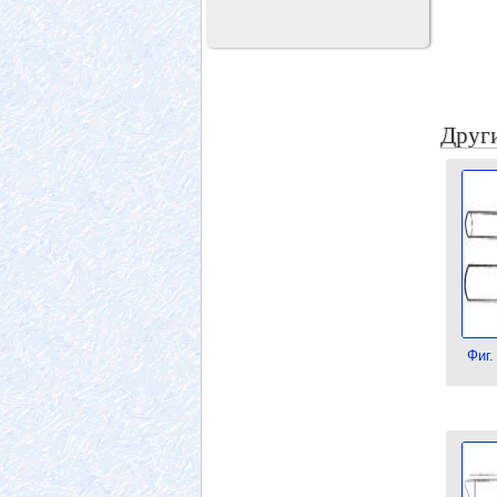
Други
Фиг