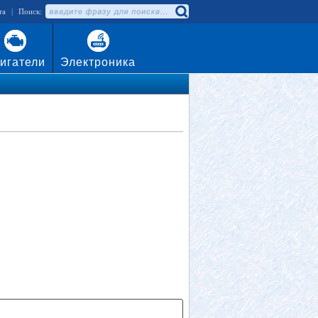
та
|
Поиск:
игатели
Электроника