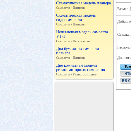
Схематическая модель планера
Самолеты
›
Планеры
Размер 
Схематическая модель
гидросамолета
Добавле
Самолеты
›
Планеры
Нелетающая модель самолета
Ссылка 
УТ-1
Самолеты
›
Нелетающие
Располо
Два бумажных самолета-
планера
Для тог
Самолеты
›
Планеры
Две комнатные модели
Тек
резиномоторных самолетов
HT
Самолеты
›
Резиномоторные
BB C