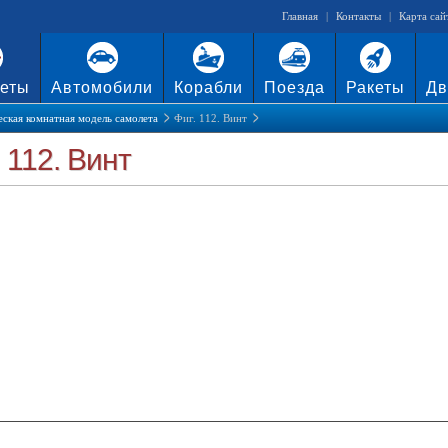
Главная
|
Контакты
|
Карта сай
еты
Автомобили
Корабли
Поезда
Ракеты
Дв
ская комнатная модель самолета
Фиг. 112. Винт
. 112. Винт