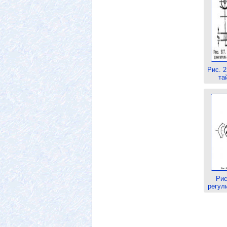
Рис. 2
та
Рис
регул