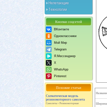
Нелетающие
Технологии
Кнопки соцсетей
ВКонтакте
Одноклассники
Мой Мир
Telegram
Я.Мессенджер
X
WhatsApp
Pinterest
Похожие статьи
Названи
Схематическая модель
резиномоторного самолета
Самолеты
›
Резиномоторные
Ширина 