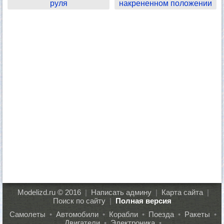
руля
накрененном положении
Modelizd.ru © 2016
|
Написать админу
|
Карта сайта
|
Поиск по сайту
|
Полная версия
Самолеты
•
Автомобили
•
Корабли
•
Поезда
•
Ракеты
•
Двигатели
•
Электроника
•