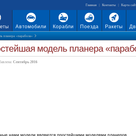
Главная
|
Контакты
|
Карта сай
еты
Автомобили
Корабли
Поезда
Ракеты
Дв
ь планера «парабола»
стейшая модель планера «параб
бавлена:
Сентябрь 2016
ные нами модели являются простейшими моделями планеров.