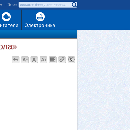
та
|
Поиск:
игатели
Электроника
ола»
0