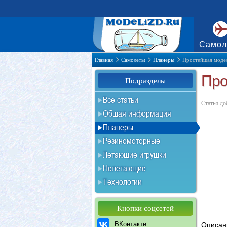
Самол
Главная
Самолеты
Планеры
Простейшая модел
Про
Подразделы
Все статьи
Статья до
Общая информация
Планеры
Резиномоторные
Летающие игрушки
Нелетающие
Технологии
Кнопки соцсетей
ВКонтакте
Описан