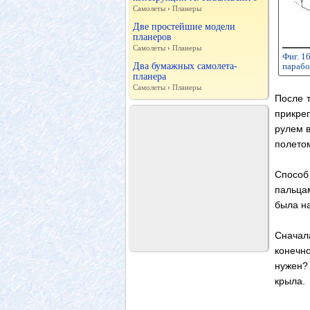
Самолеты
›
Планеры
Две простейшие модели
планеров
Самолеты
›
Планеры
Фиг. 1
Два бумажных самолета-
парабо
планера
Самолеты
›
Планеры
После т
прикре
рулем в
полето
Способ
пальцам
была на
Сначал
конечно
нужен?
крыла.