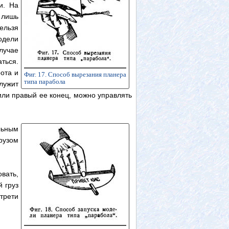
и. На
 лишь
ельзя
одели
лучае
ться.
ота и
Фиг. 17. Способ вырезания планера
типа парабола
лужит
или правый ее конец, можно управлять
льным
рузом
вать,
й груз
трети