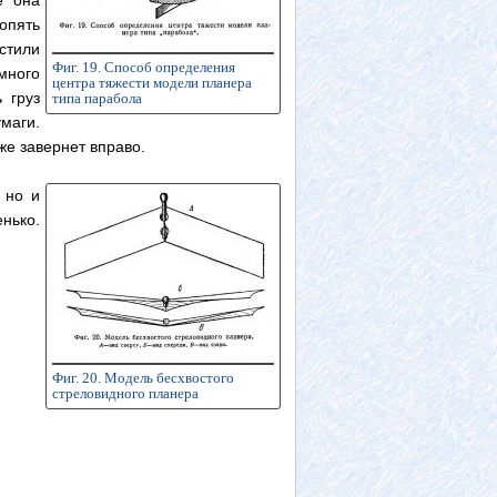
е она
опять
стили
Фиг. 19. Способ определения
много
центра тяжести модели планера
 груз
типа парабола
маги.
же завернет вправо.
 но и
нько.
Фиг. 20. Модель бесхвостого
стреловидного планера