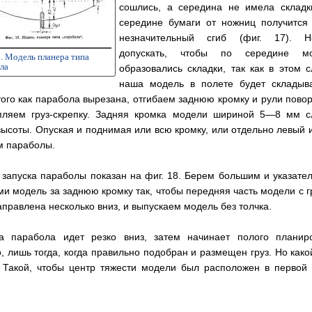
сошлись, а середина не имела складк
середине бумаги от ножниц получится
незначительный сгиб (фиг. 17). Н
допускать, чтобы по середине м
6. Модель планера типа
ла
образовались складки, так как в этом с
наша модель в полете будет складыва
ого как парабола вырезана, отгибаем заднюю кромку и рули повор
пляем груз-скрепку. Задняя кромка модели шириной 5—8 мм с
ысоты. Опуская и поднимая или всю кромку, или отдельно левый 
м параболы.
 запуска параболы показан на фиг. 18. Берем большим и указате
и модель за заднюю кромку так, чтобы передняя часть модели с г
правлена несколько вниз, и выпускаем модель без толчка.
а парабола идет резко вниз, затем начинает полого планиро
, лишь тогда, когда правильно подобран и размещен груз. Но како
 Такой, чтобы центр тяжести модели был расположен в первой 