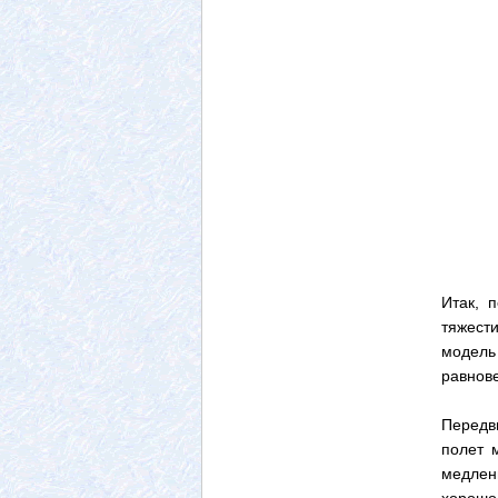
Итак, 
тяжести
модель
равнове
Передв
полет 
медлен