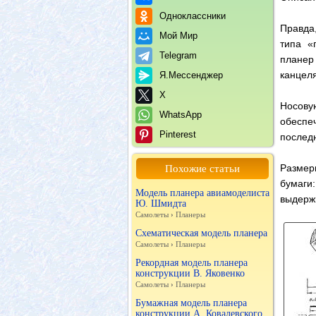
Одноклассники
Правда
Мой Мир
типа «
Telegram
планер
канцеля
Я.Мессенджер
X
Носову
WhatsApp
обеспе
Pinterest
послед
Размер
Похожие статьи
бумаги
Модель планера авиамоделиста
выдержи
Ю. Шмидта
Самолеты
›
Планеры
Схематическая модель планера
Самолеты
›
Планеры
Рекордная модель планера
конструкции В. Яковенко
Самолеты
›
Планеры
Бумажная модель планера
конструкции А. Ковалевского