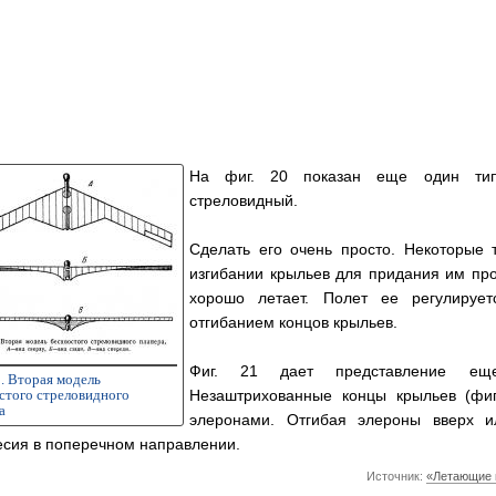
На фиг. 20 показан еще один тип
стреловидный.
Сделать его очень просто. Некоторые 
изгибании крыльев для придания им пр
хорошо летает. Полет ее регулируе
отгибанием концов крыльев.
Фиг. 21 дает представление е
1. Вторая модель
стого стреловидного
Незаштрихованные концы крыльев (фиг
а
элеронами. Отгибая элероны вверх и
есия в поперечном направлении.
Источник:
«Летающие и