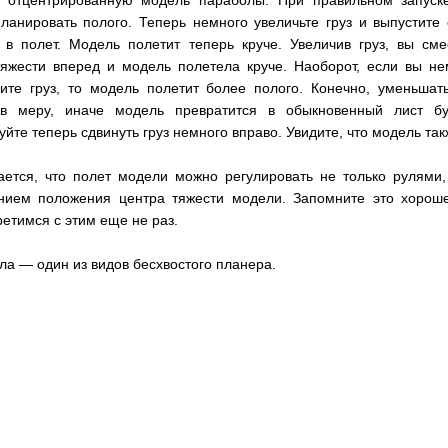
 отцентрированную модель параболы. При правильном запуск
планировать полого. Теперь немного увеличьте груз и выпустите 
 в полет. Модель полетит теперь круче. Увеличив груз, вы сме
тяжести вперед и модель полетела круче. Наоборот, если вы не
ите груз, то модель полетит более полого. Конечно, уменьшать
в меру, иначе модель превратится в обыкновенный лист бу
йте теперь сдвинуть груз немного вправо. Увидите, что модель так
ается, что полет модели можно регулировать не только рулями,
нием положения центра тяжести модели. Запомните это хороше
етимся с этим еще не раз.
а — один из видов бесхвостого планера.