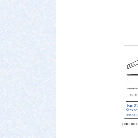
Фиг. 2
бесхво
планер
равнов