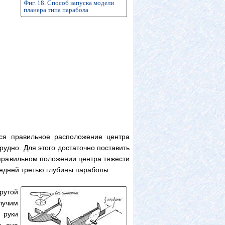
Фиг. 18. Способ запуска модели
планера типа парабола
ся правильное расположение центра
удно. Для этого достаточно поставить
правильном положении центра тяжести
редней третью глубины параболы.
рутой
лучим
 руки