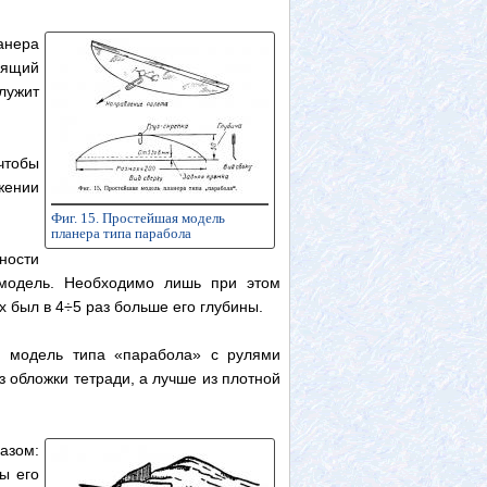
анера
оящий
лужит
чтобы
жении
Фиг. 15. Простейшая модель
планера типа парабола
ности
 модель. Необходимо лишь при этом
х был в 4÷5 раз больше его глубины.
я модель типа «парабола» с рулями
з обложки тетради, а лучше из плотной
азом:
ы его