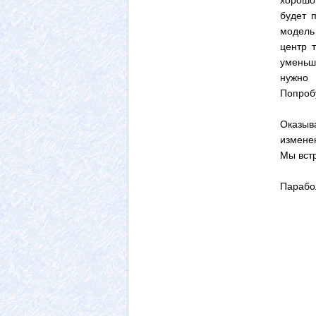
хорошо
будет 
модель
центр 
уменьш
нужно 
Попробу
Оказыв
измене
Мы встр
Парабол