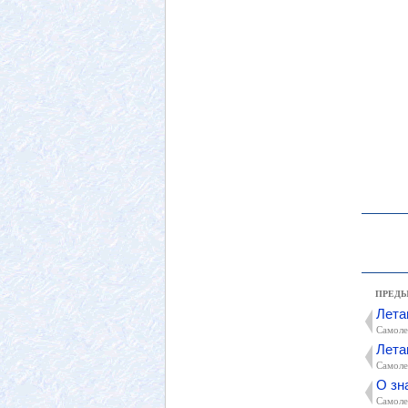
ПРЕД
Лета
Самоле
Лета
Самоле
О зн
Самоле