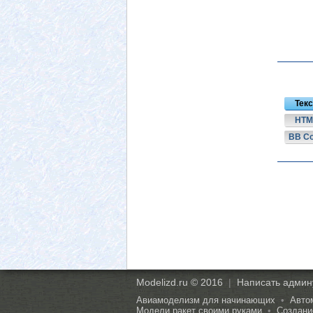
Текс
HTM
BB C
Modelizd.ru © 2016
|
Написать админ
Авиамоделизм для начинающих
•
Авто
Модели ракет своими руками
•
Создани