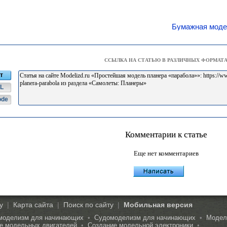
Бумажная модел
ССЫЛКА НА СТАТЬЮ В РАЗЛИЧНЫХ ФОРМАТ
т
L
ode
Комментарии к статье
Еще нет комментариев
у
|
Карта сайта
|
Поиск по сайту
|
Мобильная версия
моделизм для начинающих
•
Судомоделизм для начинающих
•
Модели
е модельных двигателей
•
Создание модельной электроники
•