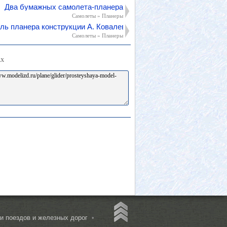
Два бумажных самолета-планера
Самолеты » Планеры
ь планера конструкции А. Ковалевского
Самолеты » Планеры
АХ
 поездов и железных дорог
•