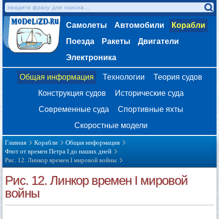
Самолеты
Автомобили
Корабли
Поезда
Ракеты
Двигатели
Электроника
Общая информация
Технологии
Теория судов
Конструкция судов
Исторические суда
Современные суда
Спортивные яхты
Скоростные модели
Главная
Корабли
Общая информация
Флот от времен Петра I до наших дней
Рис. 12. Линкор времен I мировой войны
Рис. 12. Линкор времен I мировой
войны