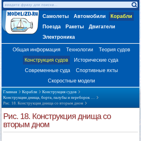
Самолеты
Автомобили
Корабли
Поезда
Ракеты
Двигатели
Электроника
Общая информация
Технологии
Теория судов
Конструкция судов
Исторические суда
Современные суда
Спортивные яхты
Скоростные модели
Главная
Корабли
Конструкция судов
Конструкции днища, борта, палубы и переборок …
Рис. 18. Конструкция днища со вторым дном
Рис. 18. Конструкция днища со
вторым дном