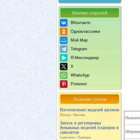
Кнопки соцсетей
ВКонтакте
Одноклассники
Мой Мир
Telegram
Я.Мессенджер
X
WhatsApp
Pinterest
Похожие статьи
Изготовление моделей вагонов
Поезда
›
Вагоны
Названи
Запуск и регулировка
бумажных моделей планеров и
Ширина 
самолетов
Самолеты
›
Планеры