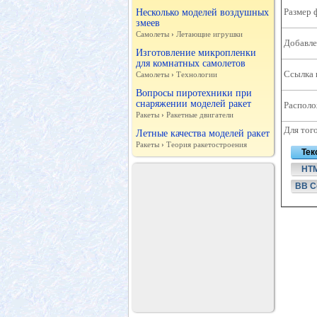
Размер 
Несколько моделей воздушных
змеев
Самолеты
›
Летающие игрушки
Добавле
Изготовление микропленки
для комнатных самолетов
Ссылка 
Самолеты
›
Технологии
Вопросы пиротехники при
снаряжении моделей ракет
Располо
Ракеты
›
Ракетные двигатели
Для тог
Летные качества моделей ракет
Ракеты
›
Теория ракетостроения
Тек
HT
BB C