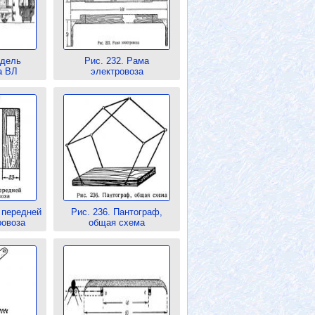
одель
Рис. 232. Рама
а ВЛ
электровоза
 передней
Рис. 236. Пантограф,
ровоза
общая схема