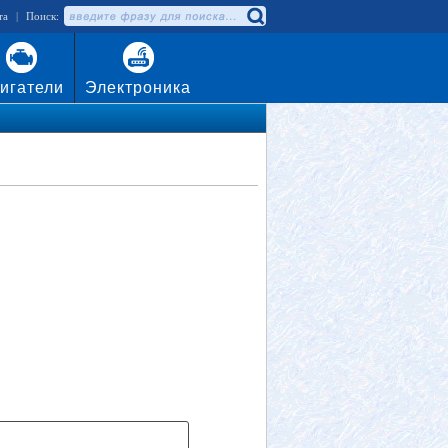
та
|
Поиск:
игатели
Электроника