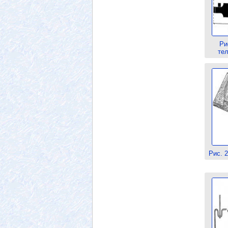
Ри
тел
Рис. 