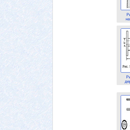
Р
на
Р
де