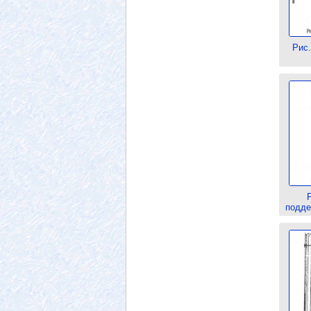
Рис.
Р
подде