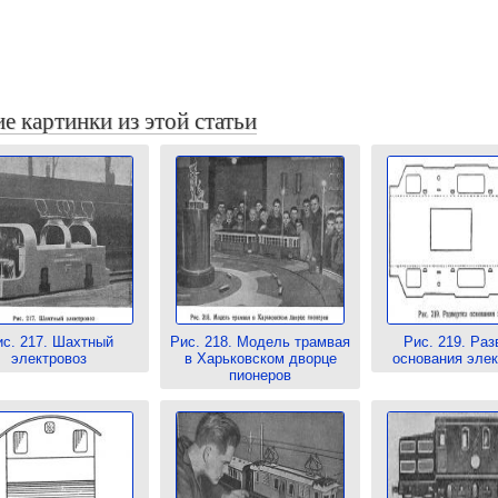
е картинки из этой статьи
ис. 217. Шахтный
Рис. 218. Модель трамвая
Рис. 219. Раз
электровоз
в Харьковском дворце
основания элек
пионеров