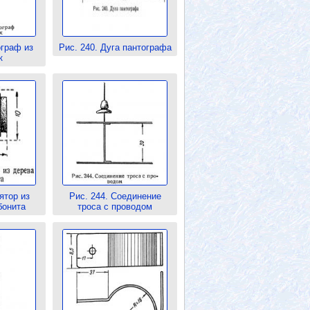
ограф из
Рис. 240. Дуга пантографа
к
ятор из
Рис. 244. Соединение
бонита
троса с проводом