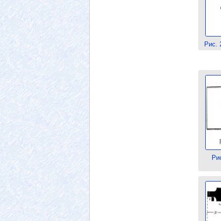
Рис. 
Ри