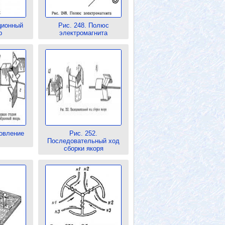
ционный
Рис. 248. Полюс
р
электромагнита
товление
Рис. 252.
Последовательный ход
сборки якоря