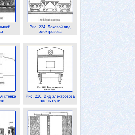
льшой
Рис. 224. Боковой вид
оз
электровоза
ая стенка
Рис. 228. Вид электровоза
за
вдоль пути