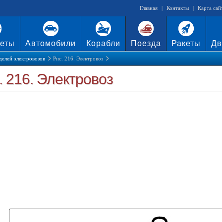
Главная
|
Контакты
|
Карта сай
еты
Автомобили
Корабли
Поезда
Ракеты
Дв
делей электровозов
Рис. 216. Электровоз
. 216. Электровоз