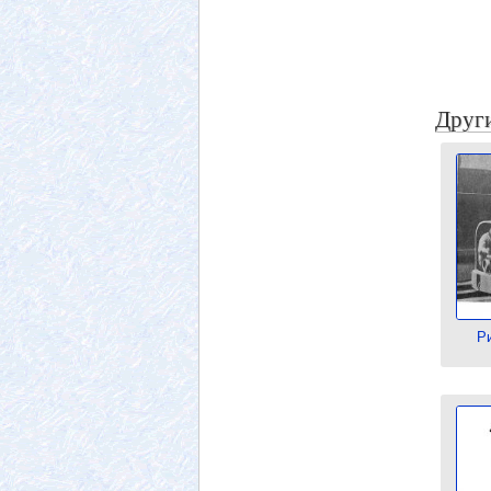
Други
Р