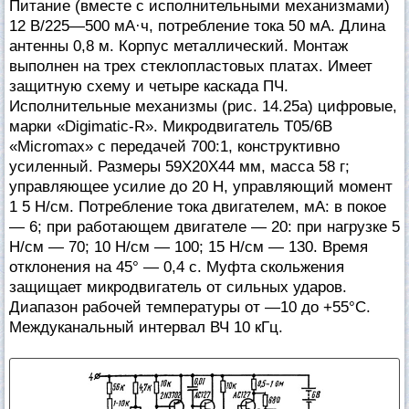
Питание (вместе с исполнительными механизмами)
12 В/225—500 мА·ч, потребление тока 50 мА. Длина
антенны 0,8 м. Корпус металлический. Монтаж
выполнен на трех стеклопластовых платах. Имеет
защитную схему и четыре каскада ПЧ.
Исполнительные механизмы (рис. 14.25а) цифровые,
марки «Digimatic-R». Микродвигатель Т05/6В
«Micromax» с передачей 700:1, конструктивно
усиленный. Размеры 59X20X44 мм, масса 58 г;
управляющее усилие до 20 Н, управляющий момент
1 5 Н/см. Потребление тока двигателем, мА: в покое
— 6; при работающем двигателе — 20: при нагрузке 5
Н/см — 70; 10 Н/см — 100; 15 Н/см — 130. Время
отклонения на 45° — 0,4 с. Муфта скольжения
защищает микродвигатель от сильных ударов.
Диапазон рабочей температуры от —10 до +55°С.
Междуканальный интервал ВЧ 10 кГц.