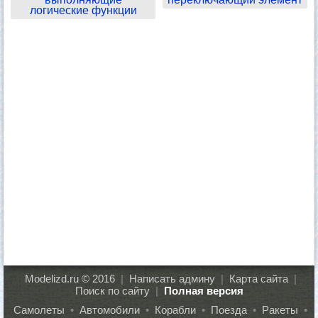
логические функции
Modelizd.ru © 2016
|
Написать админу
|
Карта сайта
|
Поиск по сайту
|
Полная версия
Самолеты
•
Автомобили
•
Корабли
•
Поезда
•
Ракеты
•