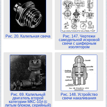
Рис. 20. Калильная свеча
Рис. 147. Чертежи
самодельной искровой
свечи с шиферным
изолятором
Рис. 69. Калильный
Рис. 148. Устройство
двигатель второй
свечи накаливания
категории МКС-10л (с
литым блоком, серийный)