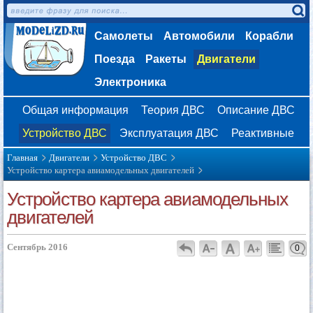
Самолеты
Автомобили
Корабли
Поезда
Ракеты
Двигатели
Электроника
Общая информация
Теория ДВС
Описание ДВС
Устройство ДВС
Эксплуатация ДВС
Реактивные
Главная
Двигатели
Устройство ДВС
Устройство картера авиамодельных двигателей
Устройство картера авиамодельных
двигателей
Сентябрь 2016
0