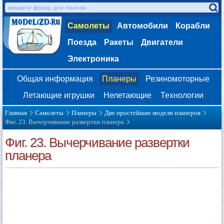
Самолеты
Автомобили
Корабли
Поезда
Ракеты
Двигатели
Электроника
Общая информация
Планеры
Резиномоторные
Летающие игрушки
Нелетающие
Технологии
Главная
Самолеты
Планеры
Две простейшие модели планеров
Фиг. 23. Вычерчивание развертки планера
Фиг. 23. Вычерчивание развертки
планера