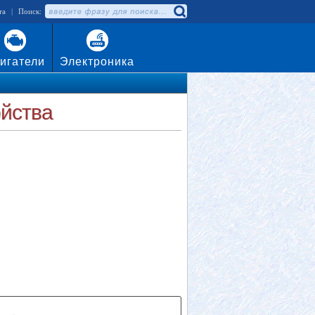
та
|
Поиск:
игатели
Электроника
ойства