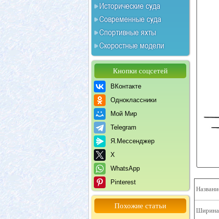
Исторические суда
Современные суда
Спортивные яхты
Скоростные модели
Кнопки соцсетей
ВКонтакте
Одноклассники
Мой Мир
Telegram
Я.Мессенджер
X
WhatsApp
Pinterest
Названи
Похожие статьи
Ширина 