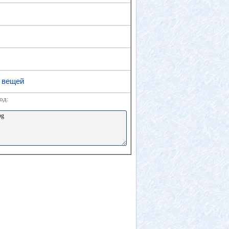
х вещей
од: