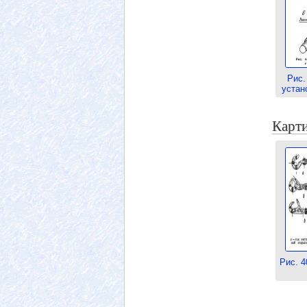
Рис.
устан
Карти
Рис. 4