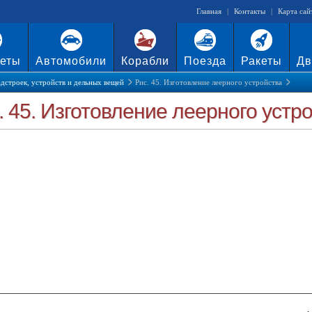
Главная
|
Контакты
|
Карта сай
еты
Автомобили
Корабли
Поезда
Ракеты
Дв
дстроек, устройств и дельных вещей
Рис. 45. Изготовление леерного устройства
. 45. Изготовление леерного устр