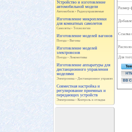
Устройство и изготовление
автомобильной модели
Размер 
Автомобили
›
Радиоуправляемые
Изготовление микропленки
Добавле
для комнатных самолетов
Самолеты
›
Технологии
Ссылка 
Изготовление моделей вагонов
Поезда
›
Вагоны
Располо
Изготовление моделей
электровозов
Для тог
Поезда
›
Локомотивы
Изготовление аппаратуры для
Тек
дистанционного управления
HT
моделями
Электроника
›
Дистанционное управление
BB C
Совместная настройка и
регулирование приемных и
передающих устройств
Электроника
›
Контроль и отладка