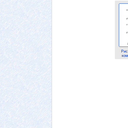
Рис
ком