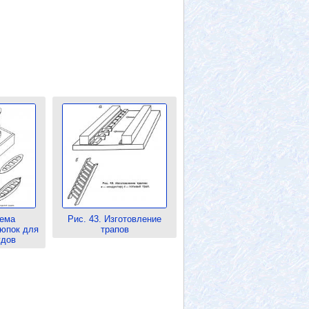
хема
Рис. 43. Изготовление
люпок для
трапов
удов