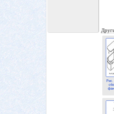
Други
Рис.
сбо
фан