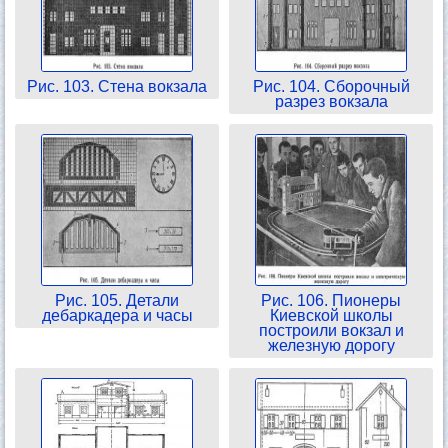
Рис. 103. Стена вокзала
Рис. 104. Сборочный
разрез вокзала
Рис. 105. Детали
Рис. 106. Пионеры
дебаркадера и часы
Киевской школы
построили вокзал и
железную дорогу