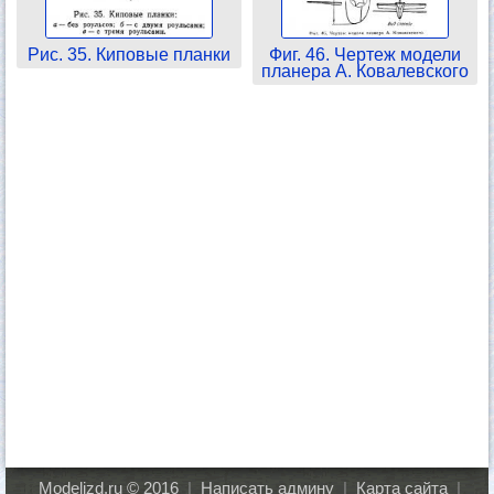
Рис. 35. Киповые планки
Фиг. 46. Чертеж модели
планера А. Ковалевского
Modelizd.ru © 2016
|
Написать админу
|
Карта сайта
|