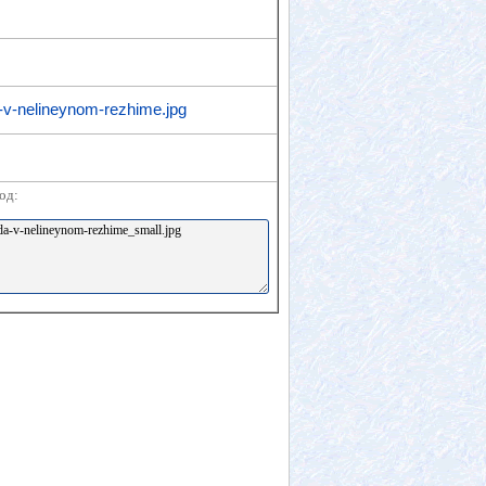
a-v-nelineynom-rezhime.jpg
од: