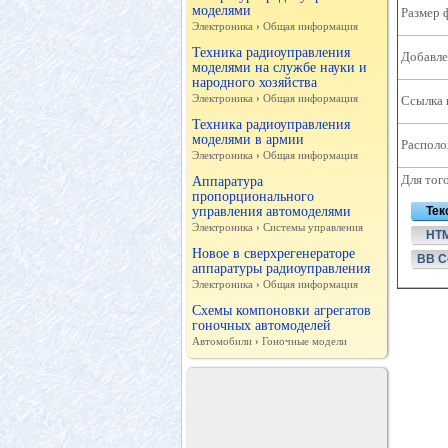
моделями
Размер 
Электроника
›
Общая информация
Техника радиоуправления
Добавле
моделями на службе науки и
народного хозяйства
Электроника
›
Общая информация
Ссылка 
Техника радиоуправления
моделями в армии
Располо
Электроника
›
Общая информация
Для тог
Аппаратура
пропорционального
управления автомоделями
Тек
Электроника
›
Системы управления
HT
Новое в сверхрегенераторе
BB C
аппаратуры радиоуправления
Электроника
›
Общая информация
Схемы компоновки агрегатов
гоночных автомоделей
Автомобили
›
Гоночные модели