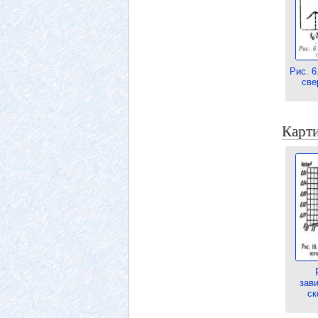
Рис. 6
све
Карти
зав
ск