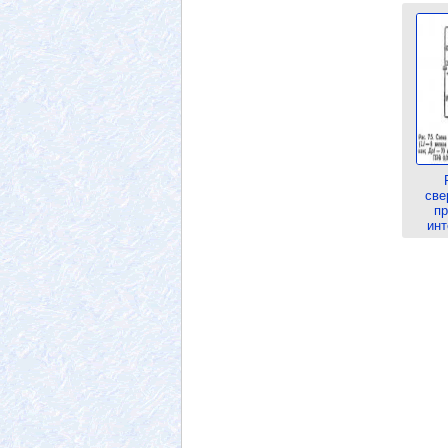
све
пр
инт