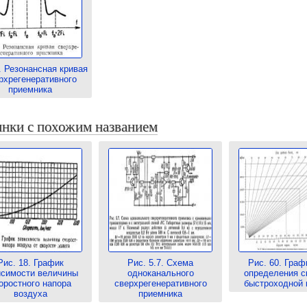
. Резонансная кривая
рхрегенеративного
приемника
нки с похожим названием
Рис. 18. График
Рис. 5.7. Схема
Рис. 60. Граф
исимости величины
одноканального
определения с
оростного напора
сверхрегенеративного
быстроходной
воздуха
приемника