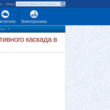
та
|
Поиск:
игатели
Электроника
 в не…
тивного каскада в