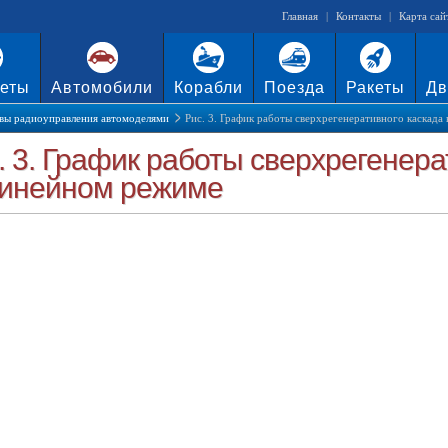
Главная
|
Контакты
|
Карта сай
еты
Автомобили
Корабли
Поезда
Ракеты
Дв
вы радиоуправления автомоделями
Рис. 3. График работы сверхрегенеративного каскада
. 3. График работы сверхрегенера
инейном режиме