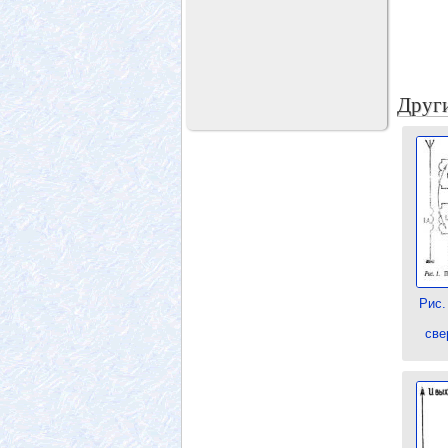
Други
Рис.
све