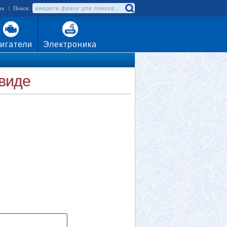
та
|
Поиск:
игатели
Электроника
 виде