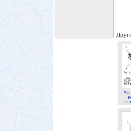
Други
Рис
п
кон