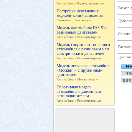
Автомобили
›
Радиоуправляемые
Размер 
Постройка нелетающих
моделей-копий самолетов
Самолеты
›
Нелетающие
Добавле
Модель автомобиля ГАЗ-51 с
резиновым двигателем
Ссылка 
Автомобили
›
Резиномоторные
Модель спортивно-гоночного
Располо
автомобиля с резиновым или
электрическим двигателем
Для тог
Автомобили
›
Резиномоторные
Модель легкового автомобиля
Тек
«Москвич» с пружинным
HT
двигателем
Автомобили
›
Механические
BB C
Спортивная модель
автомобиля с удвоенным
резинодвигателем
Автомобили
›
Резиномоторные