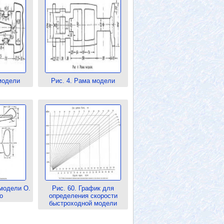
модели
Рис. 4. Рама модели
 модели О.
Рис. 60. График для
о
определения скорости
быстроходной модели