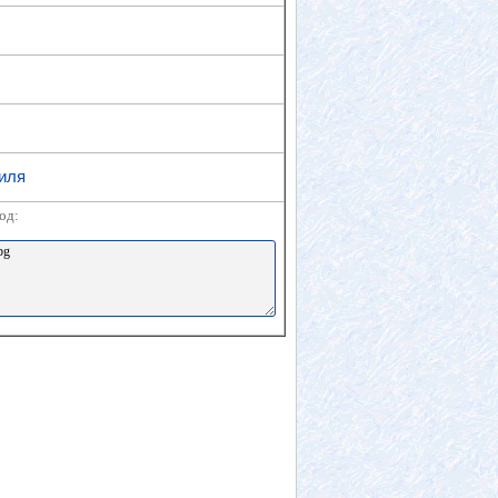
иля
од: