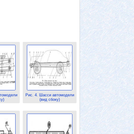
втомодели
Рис. 4. Шасси автомодели
ху)
(вид сбоку)