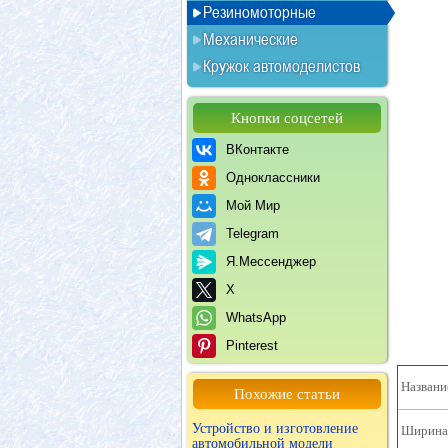
Резиномоторные
Механические
Кружок автомоделистов
Кнопки соцсетей
ВКонтакте
Одноклассники
Мой Мир
Telegram
Я.Мессенджер
X
WhatsApp
Pinterest
Названи
Похожие статьи
Устройство и изготовление
Ширина 
автомобильной модели