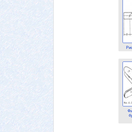
Ри
Фи
б