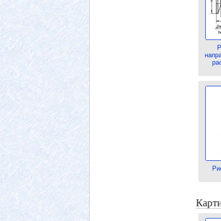
Р
напр
ра
Ри
Карти