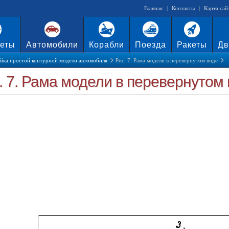
Главная
|
Контакты
|
Карта сай
еты
Автомобили
Корабли
Поезда
Ракеты
Дв
йка простой контурной модели автомобиля
Рис. 7. Рама модели в перевернутом виде
. 7. Рама модели в перевернутом