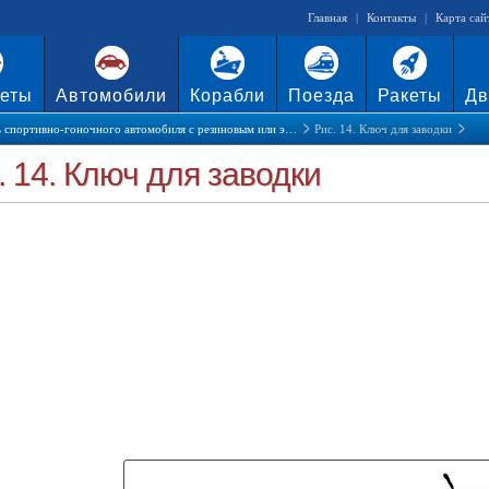
Главная
|
Контакты
|
Карта сай
еты
Автомобили
Корабли
Поезда
Ракеты
Дв
 спортивно-гоночного автомобиля с резиновым или э…
Рис. 14. Ключ для заводки
. 14. Ключ для заводки