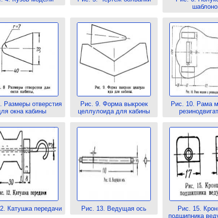
шаблоно
8. Размеры отверстия
Рис. 9. Форма выкроек
Рис. 10. Рама 
для окна кабины
целлулоида для кабины
резинодвига
12. Катушка передачи
Рис. 13. Ведущая ось
Рис. 15. Кро
подшипника вед