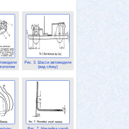
втомодели
Рис. 3. Шасси автомодели
игателем
(вид сбоку)
онтуры
Рис. 7. Наклейка узкой