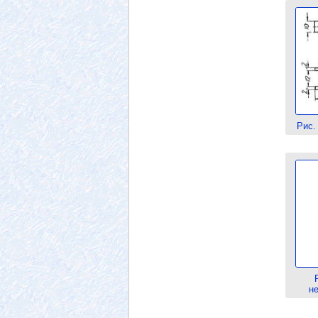
Рис.
н