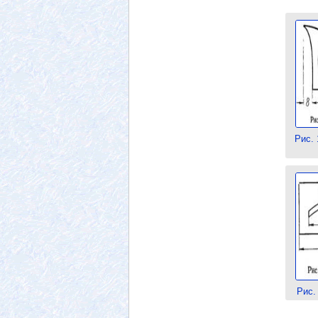
Рис. 
Рис.