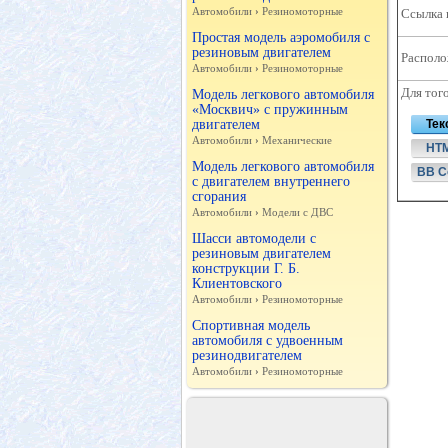
Автомобили
›
Резиномоторные
Ссылка 
Простая модель аэромобиля с
резиновым двигателем
Располо
Автомобили
›
Резиномоторные
Для тог
Модель легкового автомобиля
«Москвич» с пружинным
двигателем
Тек
Автомобили
›
Механические
HT
Модель легкового автомобиля
BB C
с двигателем внутреннего
сгорания
Автомобили
›
Модели с ДВС
Шасси автомодели с
резиновым двигателем
конструкции Г. Б.
Клиентовского
Автомобили
›
Резиномоторные
Спортивная модель
автомобиля с удвоенным
резинодвигателем
Автомобили
›
Резиномоторные