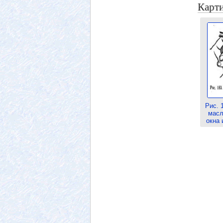
Карти
Рис. 
масл
окна 