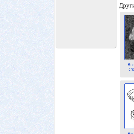
Други
Вн
сп
Рис