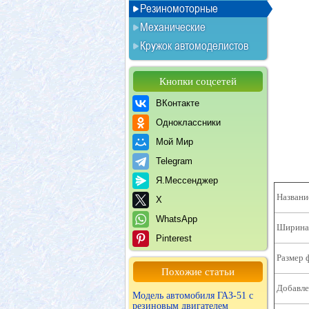
Резиномоторные
Механические
Кружок автомоделистов
Кнопки соцсетей
ВКонтакте
Одноклассники
Мой Мир
Telegram
Я.Мессенджер
Названи
X
WhatsApp
Ширина 
Pinterest
Размер 
Похожие статьи
Добавле
Модель автомобиля ГАЗ-51 с
резиновым двигателем