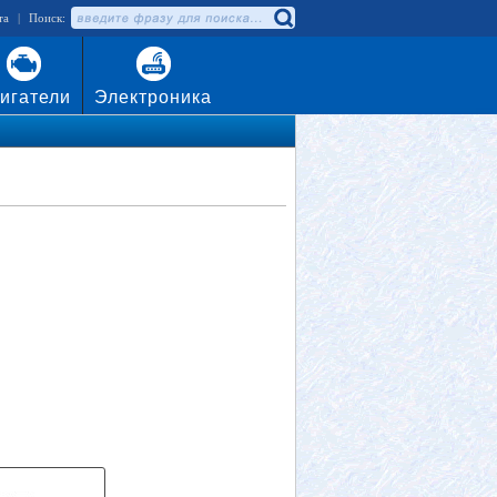
та
|
Поиск:
игатели
Электроника