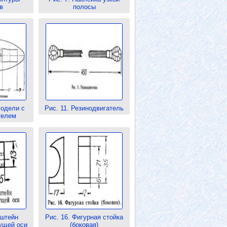
в
полосы
модели с
Рис. 11. Резинодвигатель
телем
нштейн
Рис. 16. Фигурная стойка
ущей оси
(боковая)