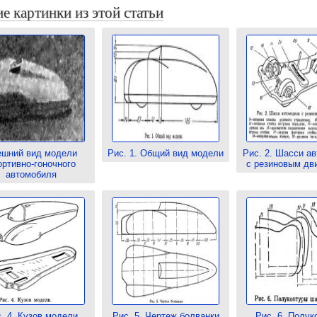
е картинки из этой статьи
ешний вид модели
Рис. 1. Общий вид модели
Рис. 2. Шасси а
ортивно-гоночного
с резиновым дв
автомобиля
. 4. Кузов модели
Рис. 5. Чертеж болванки
Рис. 6. Полук