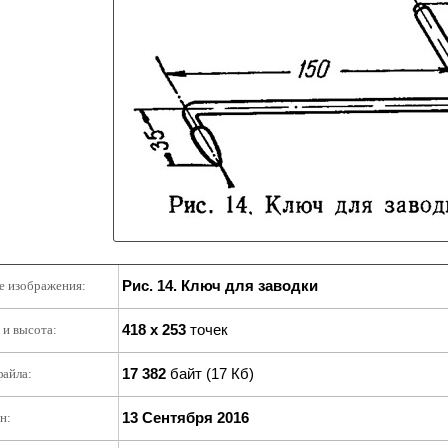
Рис. 14. Ключ для заводки
е изображения:
418 x 253
точек
и высота:
17 382
байт (17 Кб)
файла:
13 Сентября 2016
н: