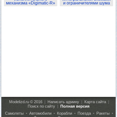
механизма «Digimatic-R»
и ограничителями шума
Modelizd.ru © 2016
|
Написать админу
|
Карта сайта
|
Поиск по сайту
|
Полная версия
Самолеты
•
Автомобили
•
Корабли
•
Поезда
•
Ракеты
•