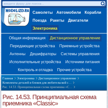
Самолеты
Автомобили
Корабли
Поезда
Ракеты
Двигатели
Электроника
Общая информация
Дистанционное управление
Передающие устройства
Приемные устройства
Антенны
Дешифраторы
Системы управления
Исполнительные устройства
Источники питания
Контроль и отладка
Прочие устройства
Главная
Электроника
Дистанционное управление
Комплекты деталей и блоков для любительской с…
Рис. 14.53. Принципиальная схема приемника «C…
Рис. 14.53. Принципиальная схема
приемника «Classic»