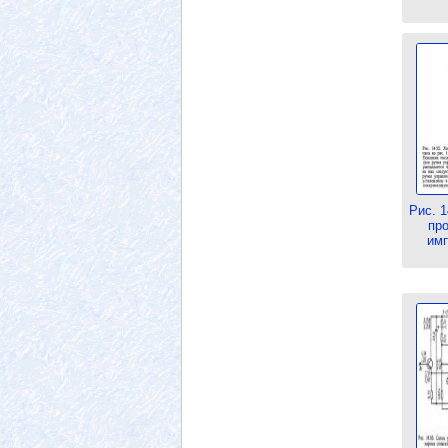
Рис. 1
пр
имп