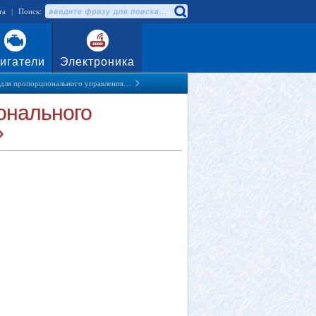
та
|
Поиск:
игатели
Электроника
а для пропорционального управления…
ионального
»