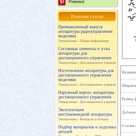
Pinterest
Похожие статьи
Промышленный выпуск
аппаратуры радиоуправления
моделями
Электроника
›
Общая информация
Составные элементы и узлы
аппаратуры для
дистанционного управления
Электроника
›
Дистанционное управление
Изготовление аппаратуры для
Названи
дистанционного управления
моделями
Электроника
›
Дистанционное управление
Ширина 
Наружный корпус аппаратуры
дистанционного управления
Размер 
Электроника
›
Дистанционное управление
Эксплуатация
Добавле
шестикомандной аппаратуры
Электроника
›
Контроль и отладка
Ссылка 
Подбор материалов и подгонка
деталей