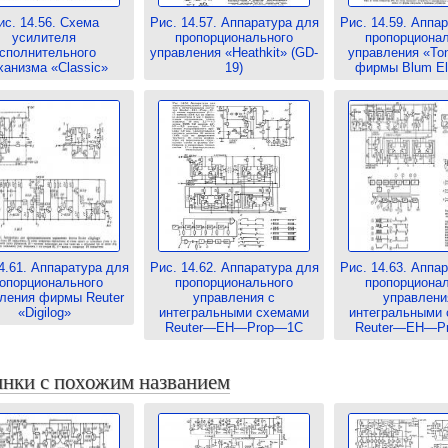
ис. 14.56. Схема
Рис. 14.57. Аппаратура для
Рис. 14.59. Аппа
усилителя
пропорционального
пропорциона
сполнительного
управления «Heathkit» (GD-
управления «Ton
ханизма «Classic»
19)
фирмы Blum Ele
4.61. Аппаратура для
Рис. 14.62. Аппаратура для
Рис. 14.63. Аппа
опорционального
пропорционального
пропорциона
ления фирмы Reuter
управления с
управлени
«Digilog»
интегральными схемами
интегральными
Reuter—EH—Prop—1C
Reuter—EH—P
нки с похожим названием