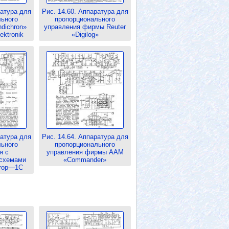
ратура для
Рис. 14.60. Аппаратура для
льного
пропорционального
dichron»
управления фирмы Reuter
ktronik
«Digilog»
ратура для
Рис. 14.64. Аппаратура для
льного
пропорционального
я с
управления фирмы ААМ
 схемами
«Commander»
rop—1C