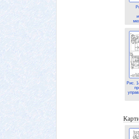
Р
и
ме
Рис. 1
пр
управ
Карти