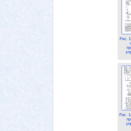
Рис. 
пр
уп
Рис. 1
пр
уп