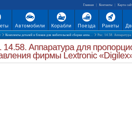
Главная
|
Контакты
|
Карта сай
еты
Автомобили
Корабли
Поезда
Ракеты
Дв
е
Комплекты деталей и блоков для любительской сборки аппа…
Рис. 14.58. Аппаратур
. 14.58. Аппаратура для пропорц
авления фирмы Lextronic «Digilex