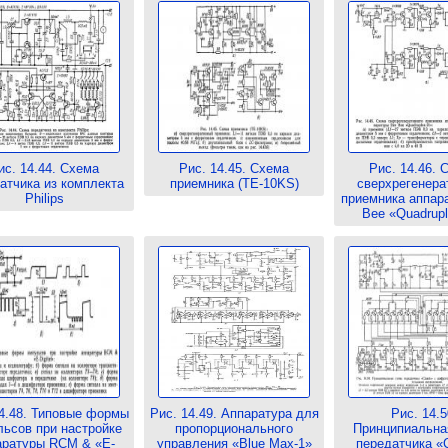
ис. 14.44. Схема
Рис. 14.45. Схема
Рис. 14.46. 
атчика из комплекта
приемника (TE-10KS)
сверхрегенера
Philips
приемника аппар
Bee «Quadrupl
14.48. Типовые формы
Рис. 14.49. Аппаратура для
Рис. 14.5
ьсов при настройке
пропорционального
Принципиальна
аратуры RCM & «Е-
управления «Blue Max-1»
передатчика «C