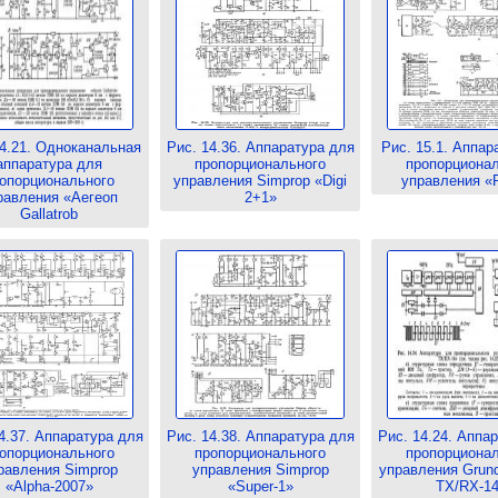
14.21. Одноканальная
Рис. 14.36. Аппаратура для
Рис. 15.1. Аппар
аппаратура для
пропорционального
пропорциона
опорционального
управления Simprop «Digi
управления «P
равления «Аегеоп
2+1»
Gallatrob
4.37. Аппаратура для
Рис. 14.38. Аппаратура для
Рис. 14.24. Аппа
опорционального
пропорционального
пропорциона
равления Simprop
управления Simprop
управления Grundi
«Alpha-2007»
«Super-1»
TX/RX-1