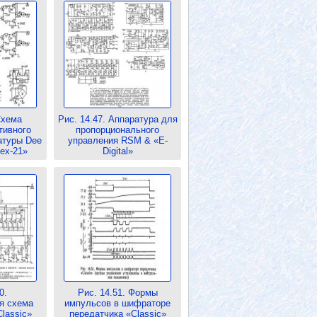
Схема
Рис. 14.47. Аппаратура для
тивного
пропорционального
атуры Dee
управления RSM & «Е-
ex-21»
Digital»
0.
Рис. 14.51. Формы
я схема
импульсов в шифраторе
lassic»
передатчика «Classic»