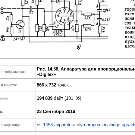
Рис. 14.58. Аппаратура для пропорциональ
е изображения:
«Digilex»
866 x 732
точек
и высота:
194 839
байт (191 Кб)
файла:
23 Сентября 2016
н:
ris-1458-apparatura-dlya-proporcionalnogo-upravlen
на картинку: