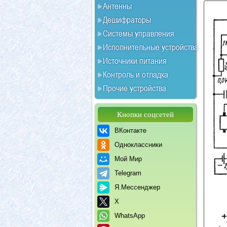
Антенны
Дешифраторы
Системы управления
Исполнительные устройства
Источники питания
Контроль и отладка
Прочие устройства
Кнопки соцсетей
ВКонтакте
Одноклассники
Мой Мир
Telegram
Я.Мессенджер
X
WhatsApp