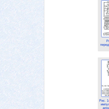
Р
перед
Рис. 
импул
апп