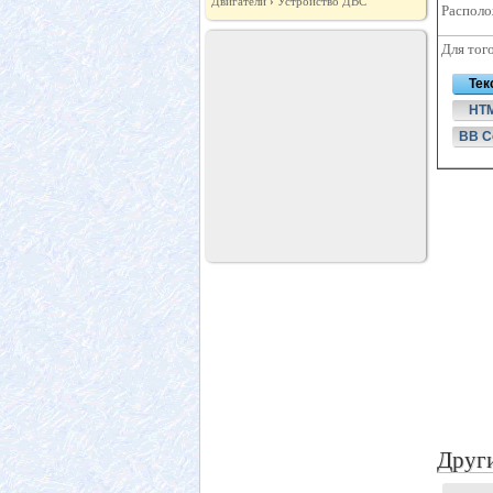
Двигатели
›
Устройство ДВС
Располо
Для тог
Тек
HT
BB C
Други