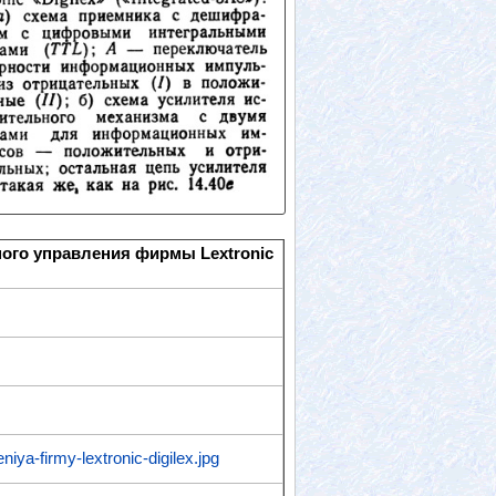
ного управления фирмы Lextronic
iya-firmy-lextronic-digilex.jpg