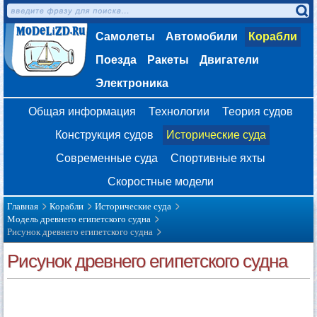
Самолеты
Автомобили
Корабли
Поезда
Ракеты
Двигатели
Электроника
Общая информация
Технологии
Теория судов
Конструкция судов
Исторические суда
Современные суда
Спортивные яхты
Скоростные модели
Главная
Корабли
Исторические суда
Модель древнего египетского судна
Рисунок древнего египетского судна
Рисунок древнего египетского судна