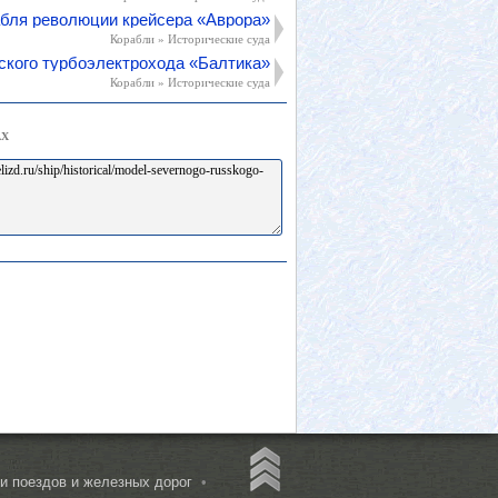
бля революции крейсера «Аврора»
Корабли » Исторические суда
ского турбоэлектрохода «Балтика»
Корабли » Исторические суда
АХ
 поездов и железных дорог
•