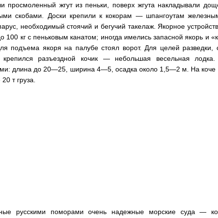
ли просмоленный жгут из пеньки, поверх жгута накладывали дощ
ыми скобами. Доски крепили к кокорам — шпангоутам железным
парус, необходимый стоячий и бегучий такелаж. Якорное устройст
о 100 кг с пеньковым канатом; иногда имелись запасной якорь и
 Для подъема якоря на палубе стоял ворот. Для целей разведки,
 крепился разъездной кочик — небольшая весельная лодка.
ми: длина до 20—25, ширина 4—5, осадка около 1,5—2 м. На коч
 20 т груза.
ные русскими поморами очень надежные морские суда — ко