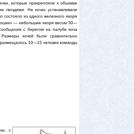
ечки, которые прикрепляли к обшивке
и гвоздями. На кочах устанавливали
во состояло из одного железного якоря
 «кошки» — небольшие якоря весом 30—
 сообщения с берегом на палубе коча
 Размеры кочей были сравнительно
е размещалось 10—15 человек команды
чи, с