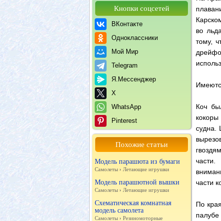
Кнопки соцсетей
плаван
Карском
ВКонтакте
во льд
Одноклассники
тому, 
Мой Мир
дрейфо
использ
Telegram
Я.Мессенджер
Имеютс
X
Коч бы
WhatsApp
кокоры
Pinterest
судна.
вырезо
Похожие статьи
гвоздя
части.
Модель парашюта из бумаги
Самолеты
›
Летающие игрушки
вниман
Модель парашютной вышки
части к
Самолеты
›
Летающие игрушки
Схематическая комнатная
По кра
модель самолета
палубе
Самолеты
›
Резиномоторные