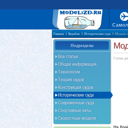
Самол
Главная
Корабли
Исторические суда
Модель с
Мод
Подразделы
Все статьи
Статья до
Общая информация
Технологии
Теория судов
Конструкция судов
Исторические суда
Современные суда
Спортивные яхты
Скоростные модели
На Кра