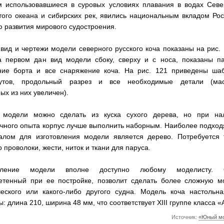
м использовавшиеся в суровых условиях плавания в водах Севе
того океана и сибирских рек, явились национальным вкладом Рос
 развития мирового судостроения.
вид и чертежи модели северного русского коча показаны на рис. 
а первом дан вид модели сбоку, сверху и с носа, показаны па
ние борта и все снаряжение коча. На рис. 121 приведены ша
утов, продольный разрез и все необходимые детали (ма
ых из них увеличен).
 модели можно сделать из куска сухого дерева, но при на
очного опыта корпус лучше выполнить наборным. Наиболее подхо
алом для изготовления модели является дерево. Потребуется 
 проволоки, жести, ниток и ткани для паруса.
овление модели вполне доступно любому моделисту. О
етенный при ее постройке, позволит сделать более сложную м
ческого или какого-либо другого судна. Модель коча настольна
: длина 210, ширина 48 мм, что соответствует XIII группе класса «
Источник:
«Юный мод