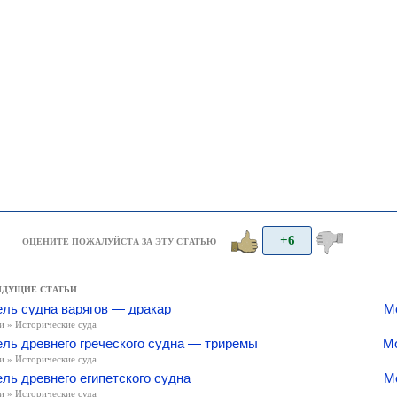
+6
ОЦЕНИТЕ ПОЖАЛУЙСТА ЗА ЭТУ СТАТЬЮ
ЫДУЩИЕ СТАТЬИ
ль судна варягов — дракар
М
и » Исторические суда
ль древнего греческого судна — триремы
Мо
и » Исторические суда
ль древнего египетского судна
М
и » Исторические суда