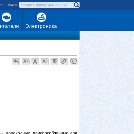
та
|
Поиск:
игатели
Электроника
0
 — мореходные, приспособленные для