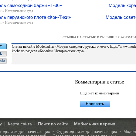
ль самоходной баржи «Т-36»
Модель кора
и » Исторические суда
ль перуанского плота «Кон-Тики»
Модель совет
и » Исторические суда
ССЫЛКА НА СТАТЬЮ В РАЗЛИЧНЫХ ФОРМАТ
т
L
ode
Комментарии к статье
Еще нет комментариев
у
|
Карта сайта
|
Поиск по сайту
|
Мобильная версия
моделизм для начинающих
•
Судомоделизм для начинающих
•
Модели