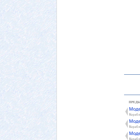
ПРЕД
Моде
Корабл
Моде
Корабл
Моде
Корабл