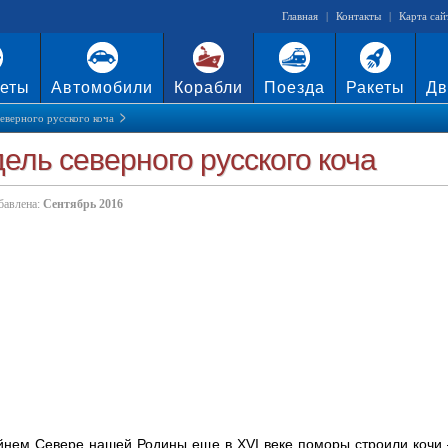
Главная
|
Контакты
|
Карта сай
еты
Автомобили
Корабли
Поезда
Ракеты
Дв
еверного русского коча
ель северного русского коча
бавлена:
Сентябрь 2016
йнем Севере нашей Родины еще в XVI веке поморы строили кочи