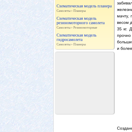
забива
Схематическая модель планера
железн
Самолеты
›
Планеры
мачту, 
Схематическая модель
весом д
резиномоторного самолета
Самолеты
›
Резиномоторные
35 кг.
Схематическая модель
прочно
гидросамолета
больши
Самолеты
›
Планеры
и более
Создан