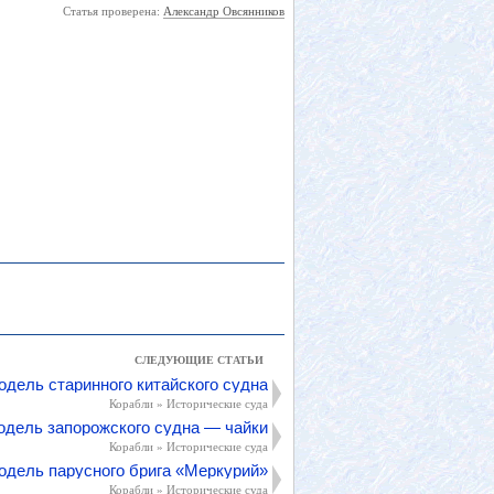
Статья проверена:
Александр Овсянников
СЛЕДУЮЩИЕ СТАТЬИ
одель старинного китайского судна
Корабли » Исторические суда
дель запорожского судна — чайки
Корабли » Исторические суда
одель парусного брига «Меркурий»
Корабли » Исторические суда