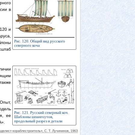
рного
сии в
120 и
руса,
Рис. 120. Общий вид русского
блоны
северного коча
сштаб
личии
дящим
также
пыт,
одель
Рис. 121. Русский северный коч.
я, ее
Шаблоны шпангоутов,
продольный разрез и детали
А».
елист-кораблестроитель», С. Т. Лучининов, 1963