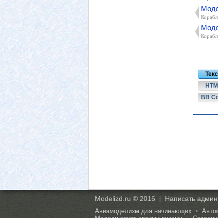
Моде
Корабл
Моде
Корабл
Текс
HTM
BB C
Modelizd.ru © 2016
|
Написать админ
Авиамоделизм для начинающих
•
Авто