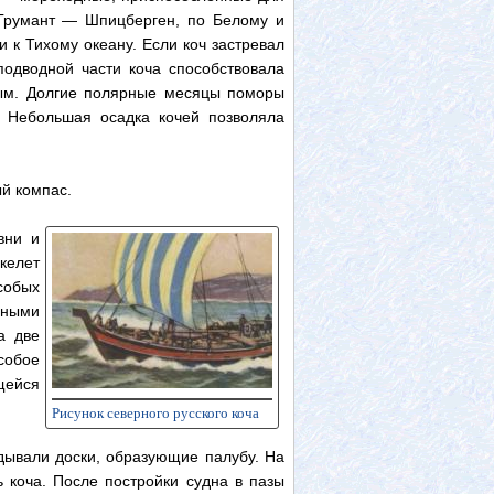
 Грумант — Шпицберген, по Белому и
 к Тихому океану. Если коч застревал
одводной части коча способствовала
мым. Долгие полярные месяцы поморы
. Небольшая осадка кочей позволяла
й компас.
вни и
келет
собых
зными
а две
собое
щейся
Рисунок северного русского коча
дывали доски, образующие палубу. На
 коча. После постройки судна в пазы