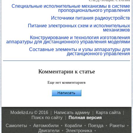
СЛЕДУЮЩИЕ СТАТЬИ
Специальные исполнительные механизмы в системе
пропорционального управления
Источники питания радиоустройств
Питание электронных схем и исполнительных
механизмов
Конструирование и технология изготовления
аппаратуры для дистанционного управления моделями
Составные элементы и узлы аппаратуры для
дистанционного управления
Комментарии к статье
Еще нет комментариев
Modelizd.ru © 2016
|
Написать админу
|
Карта сайта
|
Поиск по сайту
|
Полная версия
Самолеты
•
Автомобили
•
Корабли
•
Поезда
•
Ракеты
•
Двигатели
•
Электроника
•