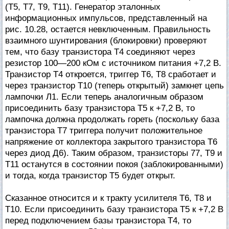
(Т5, Т7, T9, Т11). Генератор эталонных
информационных импульсов, представленный на
рис. 10.28, остается невключенным. Правильность
взаимного шунтирования (блокировки) проверяют
тем, что базу транзистора Т4 соединяют через
резистор 100—200 кОм с источником питания +7,2 В.
Транзистор Т4 откроется, триггер Т6, Т8 сработает и
через транзистор Т10 (теперь открытый) замкнет цепь
лампочки Л1. Если теперь аналогичным образом
присоединить базу транзистора Т5 к +7,2 В, то
лампочка должна продолжать гореть (поскольку база
транзистора Т7 триггера получит положительное
напряжение от коллектора закрытого транзистора Т6
через диод Д6). Таким образом, транзисторы 77, T9 и
Т11 останутся в состоянии покоя (заблокированными)
и тогда, когда транзистор Т5 будет открыт.
Сказанное относится и к тракту усилителя Т6, Т8 и
Т10. Если присоединить базу транзистора Т5 к +7,2 В
перед подключением базы транзистора Т4, то