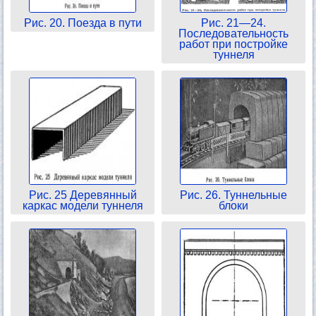
Рис. 20. Поезда в пути
Рис. 21—24.
Последовательность
работ при постройке
туннеля
Рис. 25 Деревянный
Рис. 26. Туннельные
каркас модели туннеля
блоки