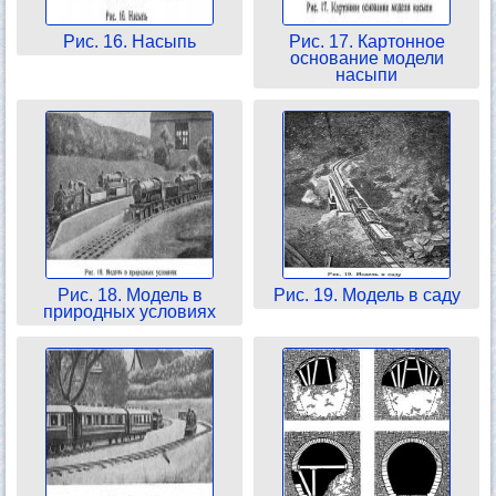
Рис. 16. Насыпь
Рис. 17. Картонное
основание модели
насыпи
Рис. 18. Модель в
Рис. 19. Модель в саду
природных условиях