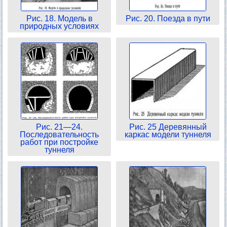
Рис. 18. Модель в
Рис. 20. Поезда в пути
природных условиях
Рис. 21—24.
Рис. 25 Деревянный
Последовательность
каркас модели туннеля
работ при постройке
туннеля