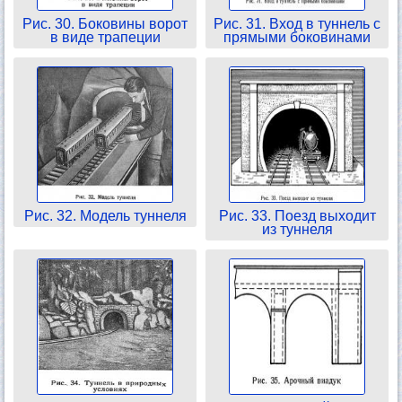
Рис. 30. Боковины ворот
Рис. 31. Вход в туннель с
в виде трапеции
прямыми боковинами
Рис. 32. Модель туннеля
Рис. 33. Поезд выходит
из туннеля