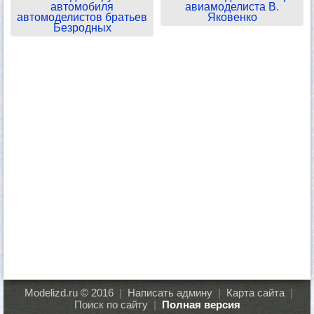
автомобиля
авиамоделиста В.
автомоделистов братьев
Яковенко
Безродных
Modelizd.ru © 2016
|
Написать админу
|
Карта сайта
|
Поиск по сайту
|
Полная версия