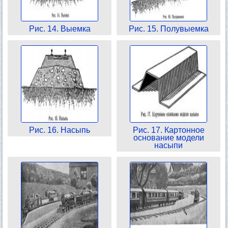
Рис. 14. Выемка
Рис. 15. Полувыемка
Рис. 16. Насыпь
Рис. 17. Картонное
основание модели
насыпи