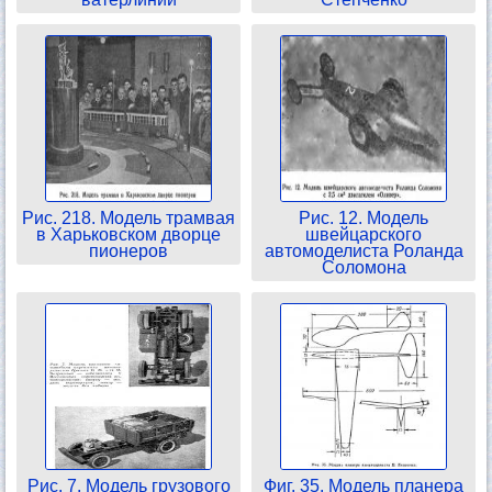
Рис. 218. Модель трамвая
Рис. 12. Модель
в Харьковском дворце
швейцарского
пионеров
автомоделиста Роланда
Соломона
Рис. 7. Модель грузового
Фиг. 35. Модель планера