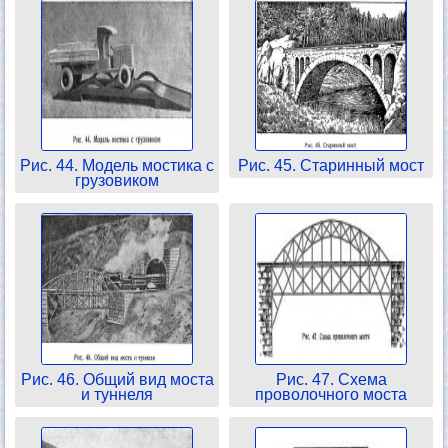
Рис. 44. Модель мостика с
Рис. 45. Старинный мост
грузовиком
Рис. 46. Общий вид моста
Рис. 47. Схема
и туннеля
проволочного моста