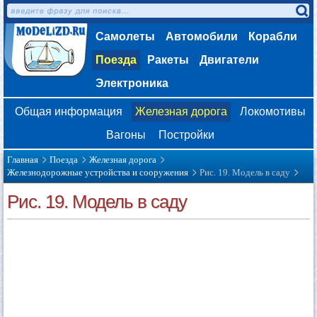
Самолеты
Автомобили
Корабли
Поезда
Ракеты
Двигатели
Электроника
Общая информация
Железная дорога
Локомотивы
Вагоны
Постройки
Главная
Поезда
Железная дорога
Железнодорожные устройства и сооружения
Рис. 19. Модель в саду
Рис. 19. Модель в саду