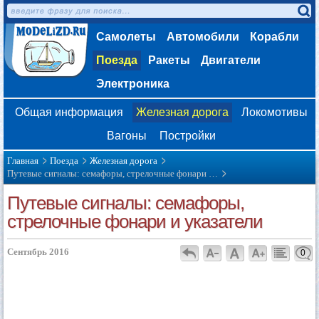
Самолеты
Автомобили
Корабли
Поезда
Ракеты
Двигатели
Электроника
Общая информация
Железная дорога
Локомотивы
Вагоны
Постройки
Главная
Поезда
Железная дорога
Путевые сигналы: семафоры, стрелочные фонари …
Путевые сигналы: семафоры,
стрелочные фонари и указатели
Сентябрь 2016
0