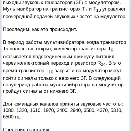
выходы звуковых генераторов (ЗГ) с модулятором.
Мультивибратор на транзисторах Т
и Т
управляет
7
10
поочередной подачей звуковых частот на модулятор.
Проследим, как это происходит.
В период работы мультивибратора, когда транзистор
Т
полностью открыт, коллектор транзистора Т
7
6
оказывается подсоединенным к минусу питания
через коллекторный переход и резистор R
. В это
24
время транзистор Т
закрыт и на модулятор могут
10
пойти сигналы только с верхнего ЗГ. В следующий
полупериод работы мультивибратора на модулятор
пройдут сигналы от нижнего ЗГ.
Для командных каналов приняты звуковые частоты:
1080, 1320, 1610, 1970, 2400, 2940, 3580, 4370, 5310,
6500 гц.
Сведения о деталях: