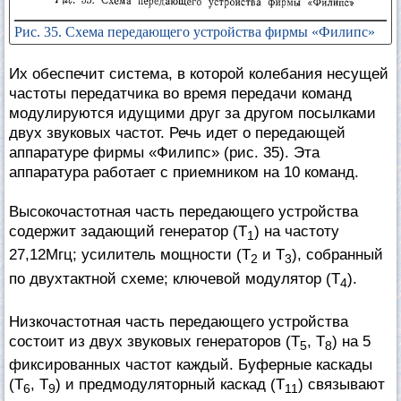
Рис. 35. Схема передающего устройства фирмы «Филипс»
Их обеспечит система, в которой колебания несущей
частоты передатчика во время передачи команд
модулируются идущими друг за другом посылками
двух звуковых частот. Речь идет о передающей
аппаратуре фирмы «Филипс» (рис. 35). Эта
аппаратура работает с приемником на 10 команд.
Высокочастотная часть передающего устройства
содержит задающий генератор (Т
) на частоту
1
27,12Мгц; усилитель мощности (Т
и Т
), собранный
2
3
по двухтактной схеме; ключевой модулятор (Т
).
4
Низкочастотная часть передающего устройства
состоит из двух звуковых генераторов (Т
, Т
) на 5
5
8
фиксированных частот каждый. Буферные каскады
(Т
, Т
) и предмодуляторный каскад (Т
) связывают
6
9
11