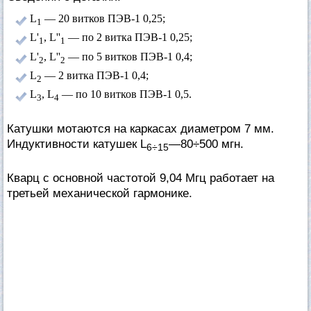
L
— 20 витков ПЭВ-1 0,25;
1
L'
, L''
— по 2 витка ПЭВ-1 0,25;
1
1
L'
, L''
— по 5 витков ПЭВ-1 0,4;
2
2
L
— 2 витка ПЭВ-1 0,4;
2
L
, L
— по 10 витков ПЭВ-1 0,5.
3
4
Катушки мотаются на каркасах диаметром 7 мм.
Индуктивности катушек L
—80÷500 мгн.
6÷15
Кварц с основной частотой 9,04 Мгц работает на
третьей механической гармонике.